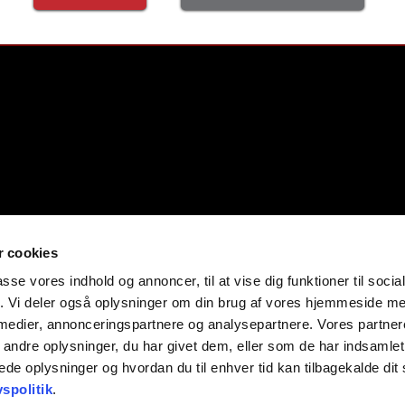
g.
SUPPORT
FIRMA
Kontakt
Ezee Trading ApS
Om Ezee
Birkerød Kongevej 137F
Blog
3460 Birkerød
 cookies
Produkt guides
Danmark
Nikotin information
CVR: 36938110
passe vores indhold og annoncer, til at vise dig funktioner til soci
Fejlfindingsvejledning
fik. Vi deler også oplysninger om din brug af vores hjemmeside m
 medier, annonceringspartnere og analysepartnere. Vores partne
Sikkerhedsinformation
ndre oplysninger, du har givet dem, eller som de har indsamlet 
rede oplysninger og hvordan du til enhver tid kan tilbagekalde di
vspolitik
.