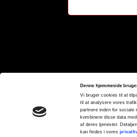
10 pakker: 1.599,95 kr. + moms
Fragt og fakturagebyr på 59,95 kr. + moms tillægges pr. bestillin
*
Obligatorisk felt
INFORMATION
PRODUKTER
Handelsbetingelser
Engangs Vape
Fortrydelsesret
E-Cigaret Filtre
Privatlivspolitik
Pods
Denne hjemmeside bruger
Levering og Betaling
Puff bar
Elektronik - sortering
Nikotinfri Vape
Vi bruger cookies til at til
Emballage - sortering
Tilbehør
til at analysere vores tra
partnere inden for sociale
Cookiepolitik
Bliv forhandler
kombinere disse data med a
teater
af deres tjenester. Detalje
kan findes i vores
privatli