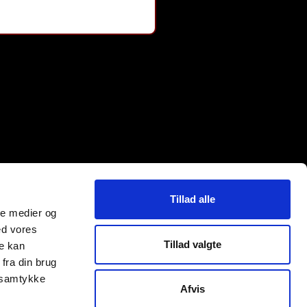
Tillad alle
ale medier og
ed vores
Tillad valgte
re kan
fra din brug
t samtykke
Afvis