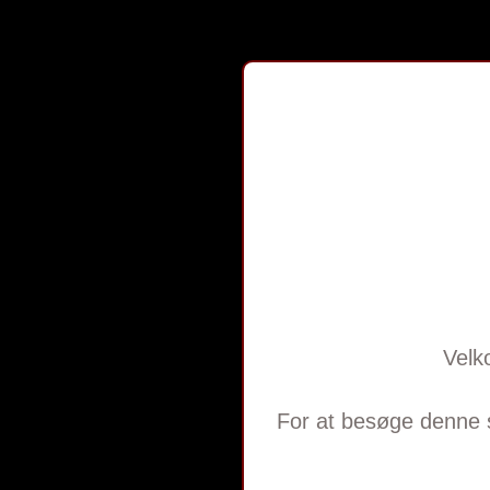
Adresse:
*
Postnr. og by:
*
Evt. CVR-nummer:
Forsendelse:
Samme som fakturaadresse:
*
Ja
Nej (se nedenfor)
Organisation/teater:
Afdeling/att.:
Adresse:
Velk
Postnr. og by:
Bestillingsvarer: Ezee Go Teater (5 stk/pk.)
For at besøge denne si
Mængde:
1 pakke: 184,95 kr. + moms
5 pakker: 849,75 kr. + moms