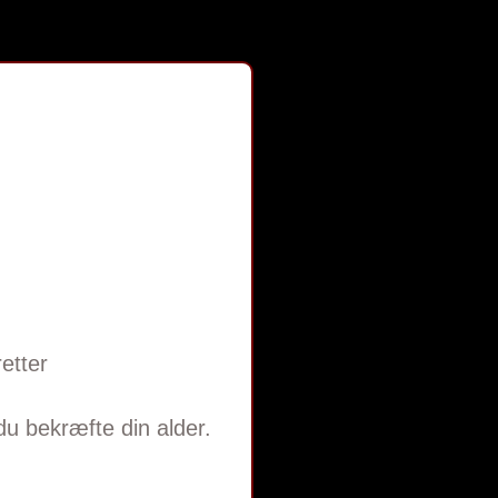
etter
 du bekræfte din alder.